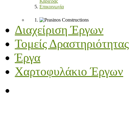
Καριέρας
Επικοινωνία
Διαχείριση Έργων
Τομείς Δραστηριότητας
Έργα
Χαρτοφυλάκιο Έργων