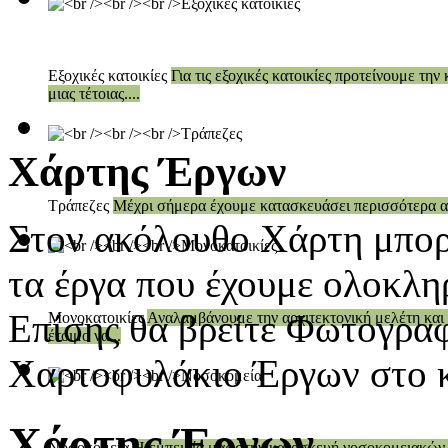
Εξοχικές κατοικίες
Για τις εξοχικές κατοικίες προτείνουμε τ
μιας τέτοιας....
Χάρτης Έργων
Τράπεζες
Μέχρι σήμερα έχουμε κατασκευάσει περισσότερα α
Στον ακόλουθο Χάρτη μπορεί
τα έργα που έχουμε ολοκλη
Επίσης θα βρείτε Φωτογραφ
Μονοκατοικίες
Αναλαμβάνουμε την αρχιτεκτονική μελέτη και 
έτοιμο να...
Χαρτοφυλάκιο Έργων στο κ
Χάρτης Έργων
Νοσοκομεία
Η εμπειρία μας στην κατασκευή νοσοκομειακών μ